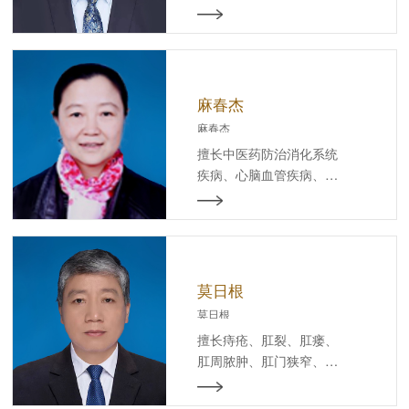
结节、甲状腺结节、肺结
节；恶性肿瘤、癌性胸腹
水、癌性疼痛;放化疗、
分子靶向治疗、免疫治
疗、内分泌治疗毒副作用
麻春杰
的中西医结合诊治；女性
麻春杰
内分泌紊乱、内科疑难病
擅长中医药防治消化系统
的中西医结合诊治。
疾病、心脑血管疾病、内
科杂病、妇科疾病的临床
诊治与研究以及健康科普
讲座等。
莫日根
莫日根
擅长痔疮、肛裂、肛瘘、
肛周脓肿、肛门狭窄、坏
死性肌膜炎、肛周湿疹、
直肠脱垂及肛门失禁等肛