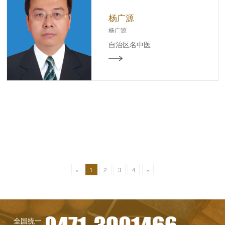
杨广源
杨广源
自治区名中医
«
1
2
3
4
»
全国统一